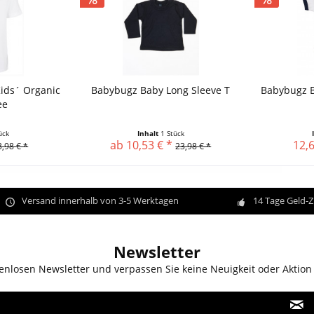
Kids´ Organic
Babybugz Baby Long Sleeve T
Babybugz B
ee
ück
Inhalt
1 Stück
ab 10,53 € *
12,6
3,98 € *
23,98 € *
Versand innerhalb von 3-5 Werktagen
14 Tage Geld-
Newsletter
enlosen Newsletter und verpassen Sie keine Neuigkeit oder Aktion