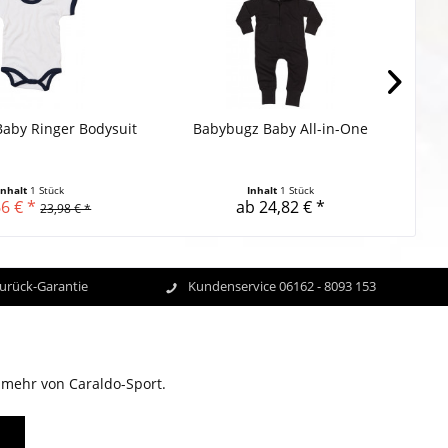
aby Ringer Bodysuit
Babybugz Baby All-in-One
Bab
Inhalt
1 Stück
Inhalt
1 Stück
6 € *
ab 24,82 € *
23,98 € *
Zurück-Garantie
Kundenservice 06162 - 8093 153
 mehr von Caraldo-Sport.