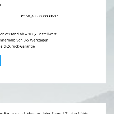
n
BY158_4053838830697
er Versand ab € 100,- Bestellwert
innerhalb von 3-5 Werktagen
Geld-Zurück-Garantie
 aus Baumwolle | Abgerundeter Saum | Tonige Nähte