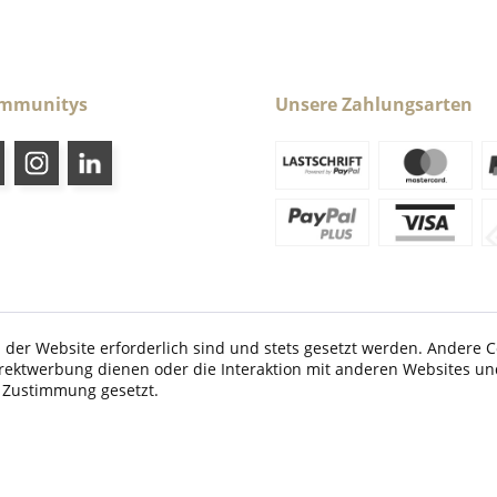
ommunitys
Unsere Zahlungsarten
 der Website erforderlich sind und stets gesetzt werden. Andere C
irektwerbung dienen oder die Interaktion mit anderen Websites un
etzl. Mehrwertsteuer zzgl.
Versandkosten
und ggf. Nachnahmegebühren, wenn nic
r Zustimmung gesetzt.
© 2026 Caraldo-Sport.de - All Rights Reserved. Design by
TC-Innovations GmbH