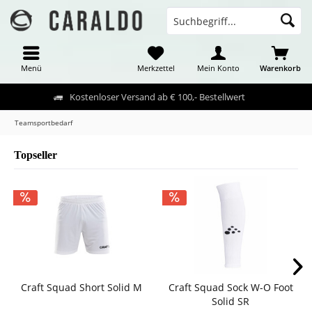
Menü
Merkzettel
Mein Konto
Warenkorb
Kostenloser Versand ab € 100,- Bestellwert
Teamsportbedarf
Topseller
Craft Squad Short Solid M
Craft Squad Sock W-O Foot
Solid SR