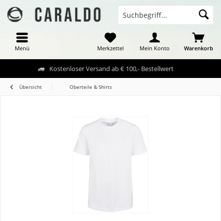
Menü
Merkzettel
Mein Konto
Warenkorb
Kostenloser Versand ab € 100,- Bestellwert
Übersicht
Oberteile & Shirts