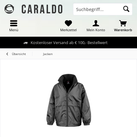
Menü
Merkzettel
Mein Konto
Warenkorb
Kostenloser Versand ab € 100,- Bestellwert
Übersicht
Jacken