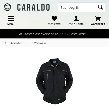
Menü
Merkzettel
Mein Konto
Warenkorb
Kostenloser Versand ab € 100,- Bestellwert
Übersicht
Workwear