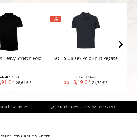
 Heavy Stretch Polo
SOL´S Unisex Polo Shirt Pegase
Br
Inhalt
1 Stück
Inhalt
1 Stück
,91 € *
ab 13,19 € *
28,61 € *
21,73 € *
Zurück-Garantie
Kundenservice 06162 - 8093 153
 mehr von Caraldo-Sport.