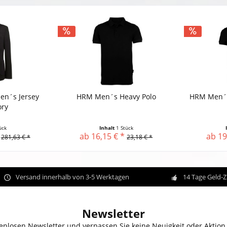
en´s Jersey
HRM Men´s Heavy Polo
HRM Men´s
ory
ück
Inhalt
1 Stück
ab 16,15 € *
ab 19
281,63 € *
23,18 € *
Versand innerhalb von 3-5 Werktagen
14 Tage Geld-
Newsletter
enlosen Newsletter und verpassen Sie keine Neuigkeit oder Aktion