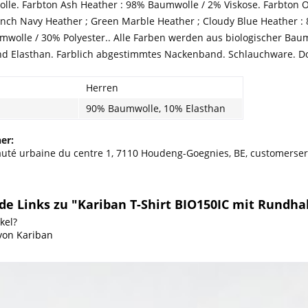
lle. Farbton Ash Heather : 98% Baumwolle / 2% Viskose. Farbton O
ench Navy Heather ; Green Marble Heather ; Cloudy Blue Heather :
mwolle / 30% Polyester.. Alle Farben werden aus biologischer Baum
nd Elasthan. Farblich abgestimmtes Nackenband. Schlauchware.
Herren
90% Baumwolle, 10% Elasthan
er:
té urbaine du centre 1, 7110 Houdeng-Goegnies, BE, customerse
e Links zu "Kariban T-Shirt BIO150IC mit Rundha
kel?
 von Kariban