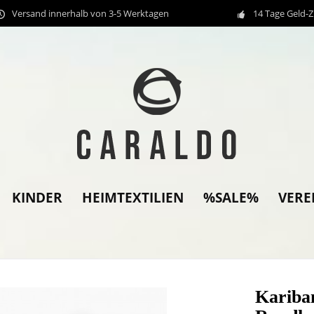
Versand innerhalb von 3-5 Werktagen
14 Tage Geld-
KINDER
HEIMTEXTILIEN
%SALE%
VERE
Kariba