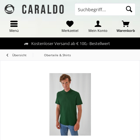
Menü
Merkzettel
Mein Konto
Warenkorb
Kostenloser Versand ab € 100,- Bestellwert
Übersicht
Oberteile & Shirts