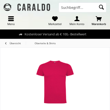
Menü
Merkzettel
Mein Konto
Warenkorb
Kostenloser Versand ab € 100,- Bestellwert
Übersicht
Oberteile & Shirts