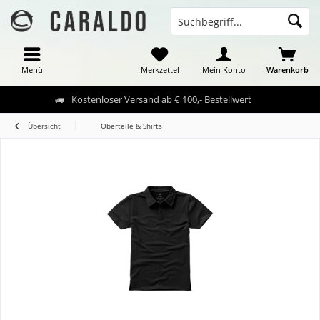
Menü
Merkzettel
Mein Konto
Warenkorb
Kostenloser Versand ab € 100,- Bestellwert
Übersicht
Oberteile & Shirts