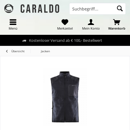
Menü
Merkzettel
Mein Konto
Warenkorb
Kostenloser Versand ab € 100,- Bestellwert
Übersicht
Jacken