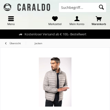
Menü
Merkzettel
Mein Konto
Warenkorb
Kostenloser Versand ab € 100,- Bestellwert
Übersicht
Jacken