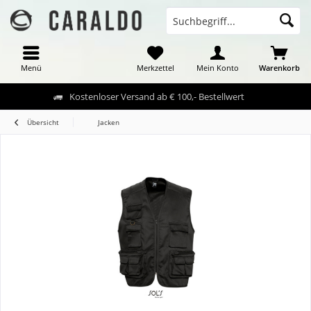
Menü
Merkzettel
Mein Konto
Warenkorb
Kostenloser Versand ab € 100,- Bestellwert
Übersicht
Jacken