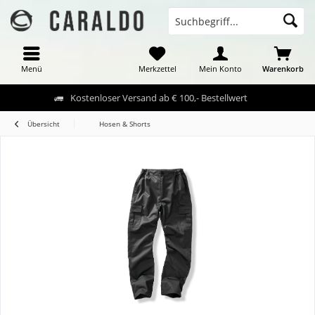
Menü
Merkzettel
Mein Konto
Warenkorb
Kostenloser Versand ab € 100,- Bestellwert
Übersicht
Hosen & Shorts