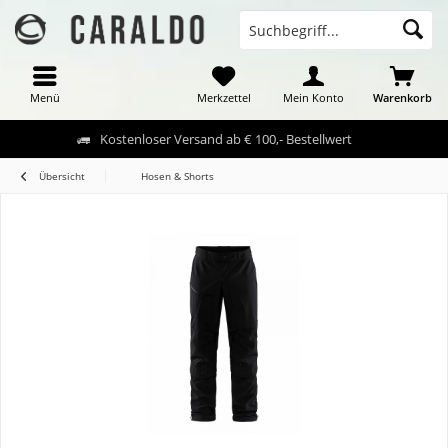
Menü
Merkzettel
Mein Konto
Warenkorb
Kostenloser Versand ab € 100,- Bestellwert
Übersicht
Hosen & Shorts