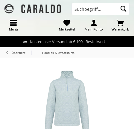
Menü
Merkzettel
Mein Konto
Warenkorb
Kostenloser Versand ab € 100,- Bestellwert
Übersicht
Hoodies & Sweatshirts