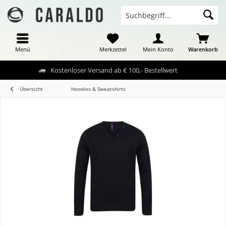
Menü
Merkzettel
Mein Konto
Warenkorb
Kostenloser Versand ab € 100,- Bestellwert
Übersicht
Hoodies & Sweatshirts