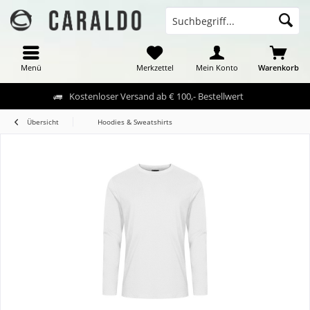
Menü
Merkzettel
Mein Konto
Warenkorb
Kostenloser Versand ab € 100,- Bestellwert
Übersicht
Hoodies & Sweatshirts