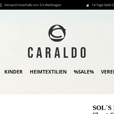
Versand innerhalb von 3-5 Werktagen
14 Tage Geld-
KINDER
HEIMTEXTILIEN
%SALE%
VERE
SOL´S 