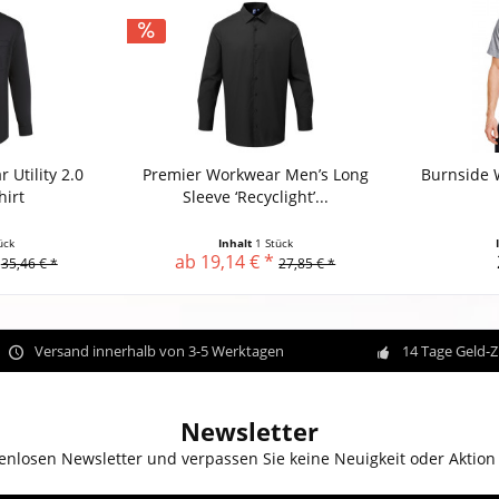
 Utility 2.0
Premier Workwear Men’s Long
Burnside 
hirt
Sleeve ‘Recyclight’...
ück
Inhalt
1 Stück
ab 19,14 € *
35,46 € *
27,85 € *
Versand innerhalb von 3-5 Werktagen
14 Tage Geld-
Newsletter
enlosen Newsletter und verpassen Sie keine Neuigkeit oder Aktion