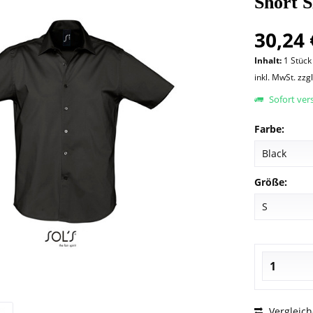
Short S
30,24 
Inhalt:
1 Stück
inkl. MwSt.
zzg
Sofort vers
Farbe:
Größe:
Vergleic