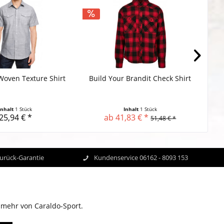
Woven Texture Shirt
Build Your Brandit Check Shirt
CG W
Inhalt
1 Stück
Inhalt
1 Stück
25,94 € *
ab 41,83 € *
51,48 € *
Zurück-Garantie
Kundenservice 06162 - 8093 153
 mehr von Caraldo-Sport.