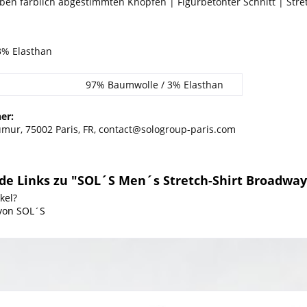
eben farblich abgestimmten Knöpfen | Figurbetonter Schnitt | Stret
3% Elasthan
97% Baumwolle / 3% Elasthan
er:
umur, 75002 Paris, FR, contact@sologroup-paris.com
e Links zu "SOL´S Men´s Stretch-Shirt Broadway
kel?
 von SOL´S