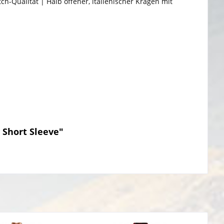
ch-Qualität | Halb offener, italienischer Kragen mit
 Short Sleeve"