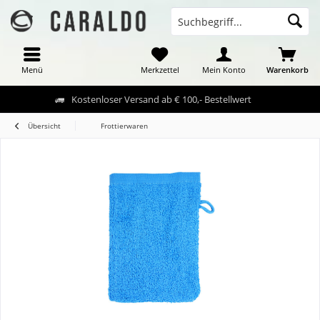
Menü
Merkzettel
Mein Konto
Warenkorb
Kostenloser Versand ab € 100,- Bestellwert
Übersicht
Frottierwaren