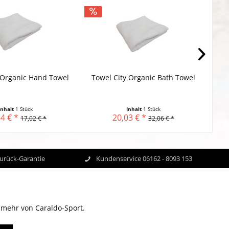
 Organic Hand Towel
Towel City Organic Bath Towel
Tow
Inhalt
1 Stück
Inhalt
1 Stück
4 € *
20,03 € *
17,02 € *
32,06 € *
Zurück-Garantie
Kundenservice 06162 - 8093 153
 mehr von Caraldo-Sport.