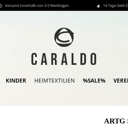
Versand innerhalb von 3-5 Werktagen
14 Tage Geld-
KINDER
%SALE%
VERE
HEIMTEXTILIEN
ARTG S