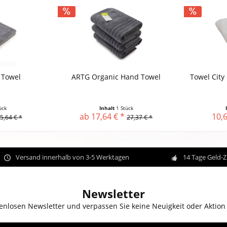
 Towel
ARTG Organic Hand Towel
Towel City
ück
Inhalt
1 Stück
ab 17,64 € *
10,6
5,64 € *
27,37 € *
Versand innerhalb von 3-5 Werktagen
14 Tage Geld-
Newsletter
enlosen Newsletter und verpassen Sie keine Neuigkeit oder Aktion