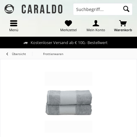
Menü
Merkzettel
Mein Konto
Warenkorb
Kostenloser Versand ab € 100,- Bestellwert
Übersicht
Frottierwaren