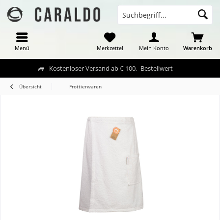
Menü
Merkzettel
Mein Konto
Warenkorb
Kostenloser Versand ab € 100,- Bestellwert
Übersicht
Frottierwaren