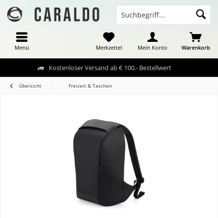
Menü
Merkzettel
Mein Konto
Warenkorb
Kostenloser Versand ab € 100,- Bestellwert
Übersicht
Freizeit & Taschen