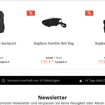
 Backpack
BagBase Ramble Belt Bag
BagBa
ück
Inhalt
1 Stück
7,91 € *
17,5
7,82 € *
12,50 € *
Versand innerhalb von 3-5 Werktagen
14 Tage Geld-
Newsletter
enlosen Newsletter und verpassen Sie keine Neuigkeit oder Aktion