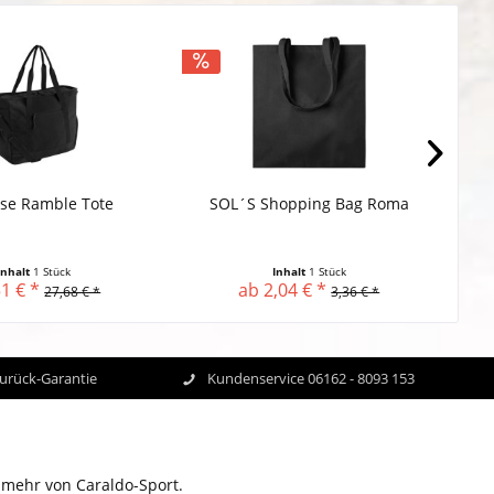
se Ramble Tote
SOL´S Shopping Bag Roma
Inhalt
1 Stück
Inhalt
1 Stück
1 € *
ab 2,04 € *
27,68 € *
3,36 € *
Zurück-Garantie
Kundenservice 06162 - 8093 153
 mehr von Caraldo-Sport.