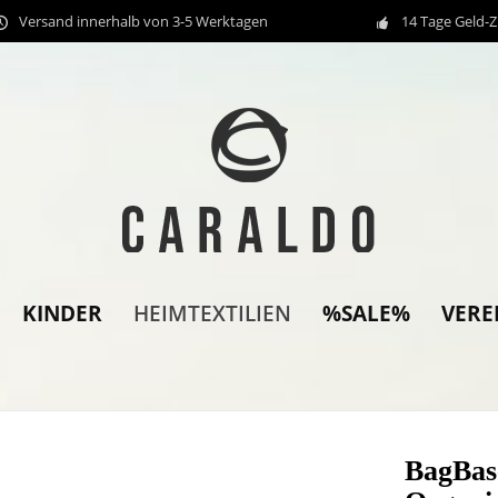
Versand innerhalb von 3-5 Werktagen
14 Tage Geld-
KINDER
%SALE%
VERE
HEIMTEXTILIEN
BagBas