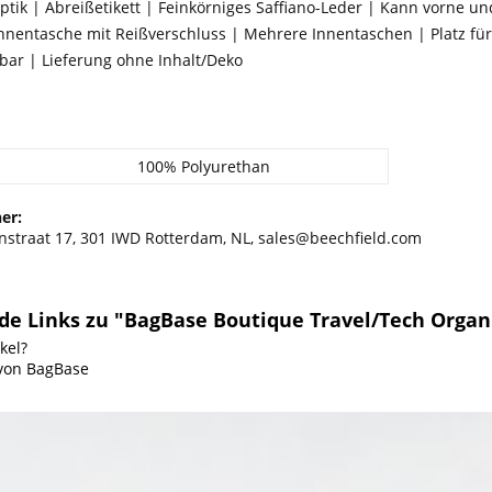
tik | Abreißetikett | Feinkörniges Saffiano-Leder | Kann vorne u
nnentasche mit Reißverschluss | Mehrere Innentaschen | Platz für
tzbar | Lieferung ohne Inhalt/Deko
100% Polyurethan
er:
nstraat 17, 301 IWD Rotterdam, NL, sales@beechfield.com
e Links zu "BagBase Boutique Travel/Tech Organ
kel?
 von BagBase