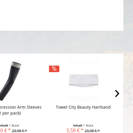
ression Arm Sleeves
Towel City Beauty Hairband
2 per pack)
Inhalt
1 Stück
Inhalt
1 Stück
0 € *
5,58 € *
23,98 € *
23,98 € *