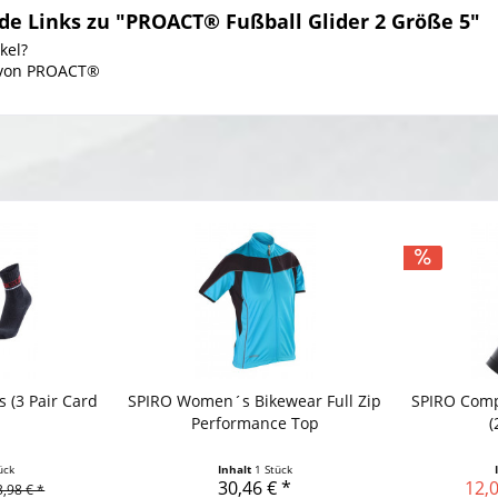
e Links zu "PROACT® Fußball Glider 2 Größe 5"
kel?
l von PROACT®
s (3 Pair Card
SPIRO Women´s Bikewear Full Zip
SPIRO Comp
Performance Top
(
ück
Inhalt
1 Stück
30,46 € *
12,0
3,98 € *