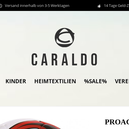
Versand innerhalb von 3-5 Werktagen
14 Tage Geld-
KINDER
HEIMTEXTILIEN
%SALE%
VER
PROACT