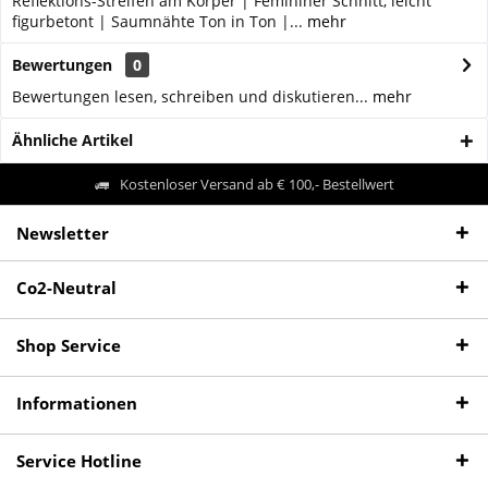
Reflektions-Streifen am Körper | Femininer Schnitt, leicht
figurbetont | Saumnähte Ton in Ton |...
mehr
Bewertungen
0
Bewertungen lesen, schreiben und diskutieren...
mehr
Ähnliche Artikel
Kostenloser Versand ab € 100,- Bestellwert
Newsletter
Co2-Neutral
Shop Service
Informationen
Service Hotline