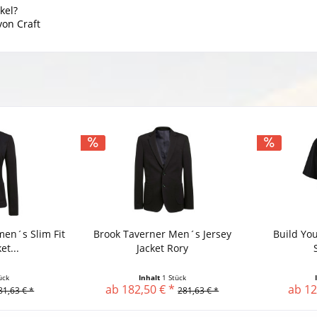
kel?
von Craft
en´s Slim Fit
Brook Taverner Men´s Jersey
Build Yo
et...
Jacket Rory
ück
Inhalt
1 Stück
ab 182,50 € *
ab 12
81,63 € *
281,63 € *