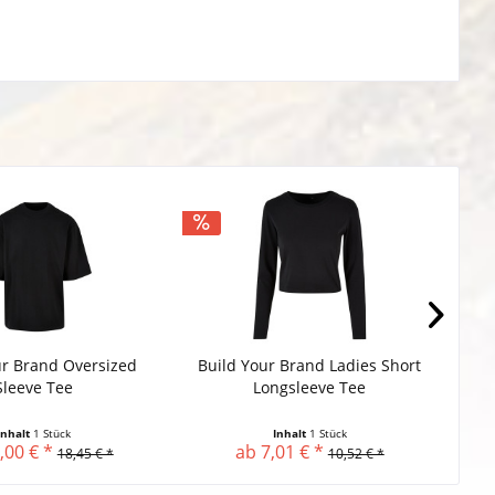
ur Brand Oversized
Build Your Brand Ladies Short
Bu
Sleeve Tee
Longsleeve Tee
Inhalt
1 Stück
Inhalt
1 Stück
,00 € *
ab 7,01 € *
18,45 € *
10,52 € *