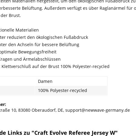
ycelten Materialien hergestellt, um den ökologischen Fußabdruck z
verbesserte Belüftung. Außerdem verfügt es über Raglanärmel für 
 der Brust.
tionelle Materialien
ster reduziert den ökologischen Fußabdruck
nter den Achseln für bessere Belüftung
 optimale Bewegungsfreiheit
Kragen und Ärmelabschlüssen
 Klettverschluß auf der Brust 100% Polyester-recycled
Damen
100% Polyester-recycled
er:
nstraße 10, 83080 Oberaudorf, DE, support@newwave-germany.de
e Links zu "Craft Evolve Referee Jersey W"