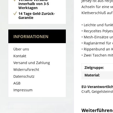
Jersey ist aus rec
innerhalb von 3-5
Achseln für eine 
Werktagen
Klettverschluß auf
14 Tage Geld-Zurück-
Garantie
• Leichte und funk
• Recyceltes Polye
INFORMATIONEN
• Mesh-Einsätze u
• Raglanärmel für
Über uns
• Rippenbund an 
• Zwei Taschen mit
Kontakt
Versand und Zahlung
Zielgruppe:
Widerrufsrecht
Material:
Datenschutz
AGB
EU-Verantwortlich
Impressum
Craft, Geigelstei
Weiterführend