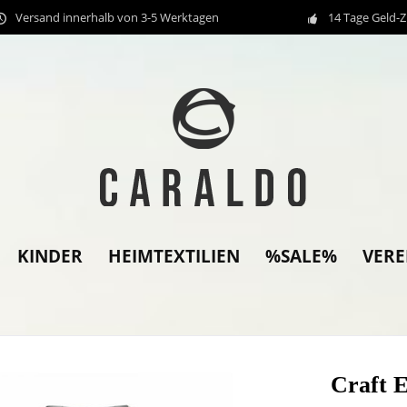
Versand innerhalb von 3-5 Werktagen
14 Tage Geld-
KINDER
HEIMTEXTILIEN
%SALE%
VER
Craft 