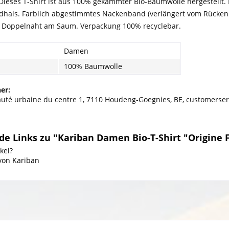
ieses T-Shirt ist aus 100% gekämmter Bio-Baumwolle hergestellt. 
dhals. Farblich abgestimmtes Nackenband (verlängert vom Rücken z
. Doppelnaht am Saum. Verpackung 100% recyclebar.
Damen
100% Baumwolle
er:
té urbaine du centre 1, 7110 Houdeng-Goegnies, BE, customerse
e Links zu "Kariban Damen Bio-T-Shirt "Origine 
kel?
 von Kariban