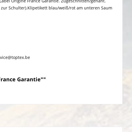
Label Origine France Garantie. Zugeschnitten/genäht.
ur Schulter).Klipetikett blau/weiß/rot am unteren Saum
rvice@toptex.be
France Garantie""