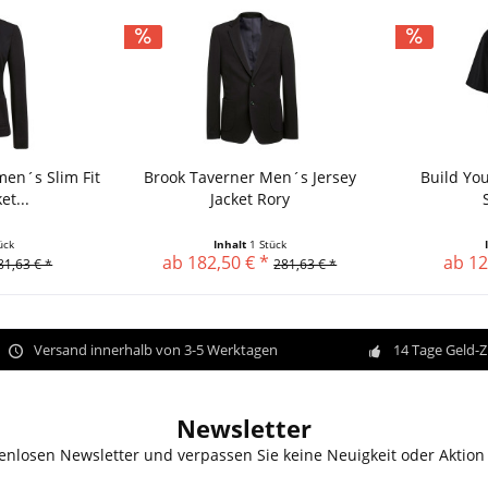
en´s Slim Fit
Brook Taverner Men´s Jersey
Build Yo
et...
Jacket Rory
ück
Inhalt
1 Stück
ab 182,50 € *
ab 12
81,63 € *
281,63 € *
Versand innerhalb von 3-5 Werktagen
14 Tage Geld-
Newsletter
enlosen Newsletter und verpassen Sie keine Neuigkeit oder Aktion