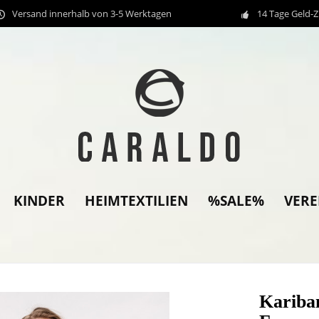
Versand innerhalb von 3-5 Werktagen
14 Tage Geld-
KINDER
HEIMTEXTILIEN
%SALE%
VER
Kariba