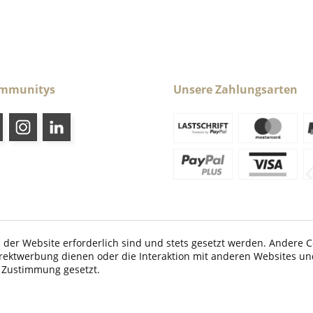
ommunitys
Unsere Zahlungsarten
 der Website erforderlich sind und stets gesetzt werden. Andere C
irektwerbung dienen oder die Interaktion mit anderen Websites un
etzl. Mehrwertsteuer zzgl.
Versandkosten
und ggf. Nachnahmegebühren, wenn nic
r Zustimmung gesetzt.
© 2026 Caraldo-Sport.de - All Rights Reserved. Design by
TC-Innovations GmbH