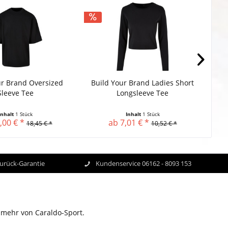
ur Brand Oversized
Build Your Brand Ladies Short
Bu
Sleeve Tee
Longsleeve Tee
Inhalt
1 Stück
Inhalt
1 Stück
,00 € *
ab 7,01 € *
18,45 € *
10,52 € *
Zurück-Garantie
Kundenservice 06162 - 8093 153
 mehr von Caraldo-Sport.