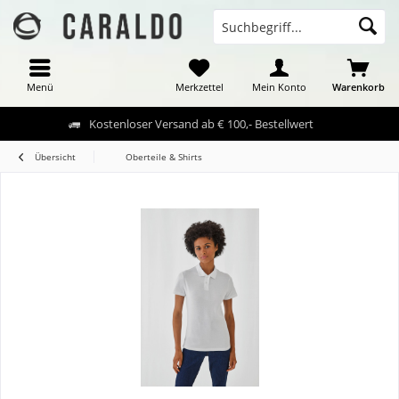
Menü
Merkzettel
Mein Konto
Warenkorb
Kostenloser Versand ab € 100,- Bestellwert
Übersicht
Oberteile & Shirts