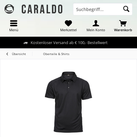
Menü
Merkzettel
Mein Konto
Warenkorb
Kostenloser Versand ab € 100,- Bestellwert
Übersicht
Oberteile & Shirts