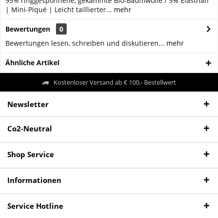
95% ringgesponnene, gekämmte Bio-Baumwolle / 5% Elasthan
| Mini-Piqué | Leicht taillierter...
mehr
Bewertungen
0
Bewertungen lesen, schreiben und diskutieren...
mehr
Ähnliche Artikel
Kostenloser Versand ab € 100,- Bestellwert
Newsletter
Co2-Neutral
Shop Service
Informationen
Service Hotline