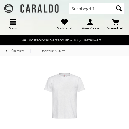
Menü
Merkzettel
Mein Konto
Warenkorb
Kostenloser Versand ab € 100,- Bestellwert
Übersicht
Oberteile & Shirts