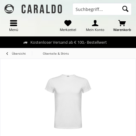
Menü
Merkzettel
Mein Konto
Warenkorb
Kostenloser Versand ab € 100,- Bestellwert
Übersicht
Oberteile & Shirts