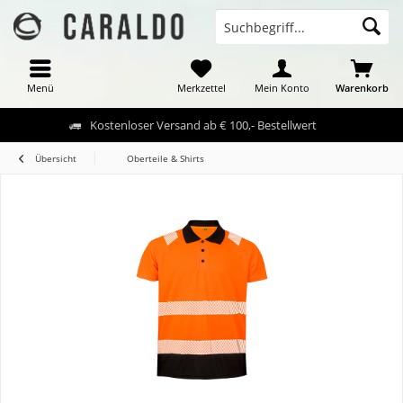
Menü
Merkzettel
Mein Konto
Warenkorb
Kostenloser Versand ab € 100,- Bestellwert
Übersicht
Oberteile & Shirts