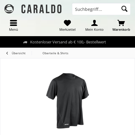
Menü
Merkzettel
Mein Konto
Warenkorb
Kostenloser Versand ab € 100,- Bestellwert
Übersicht
Oberteile & Shirts