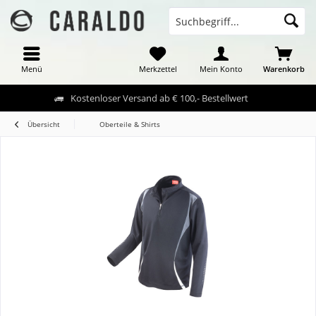
Menü
Merkzettel
Mein Konto
Warenkorb
Kostenloser Versand ab € 100,- Bestellwert
Übersicht
Oberteile & Shirts