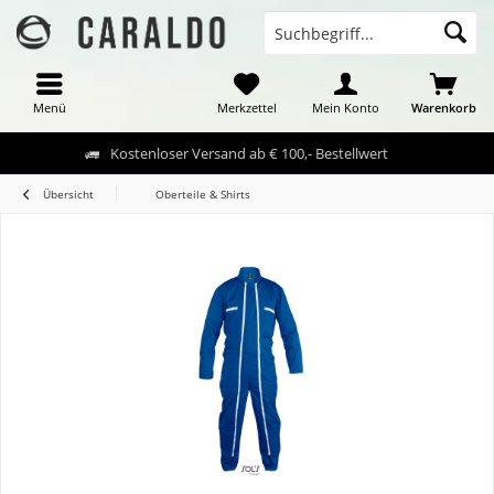
Menü
Merkzettel
Mein Konto
Warenkorb
Kostenloser Versand ab € 100,- Bestellwert
Übersicht
Oberteile & Shirts