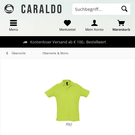
Menü
Merkzettel
Mein Konto
Warenkorb
Kostenloser Versand ab € 100,- Bestellwert
Übersicht
Oberteile & Shirts