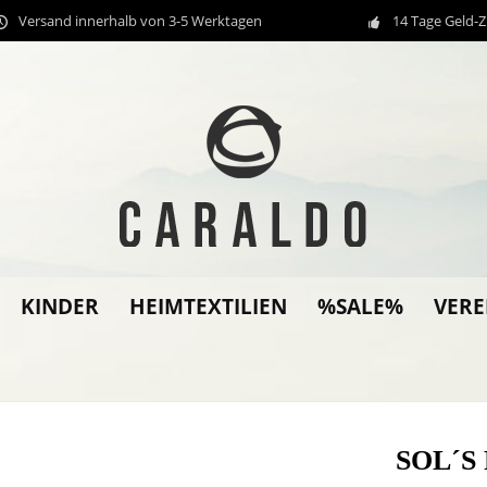
Versand innerhalb von 3-5 Werktagen
14 Tage Geld-
KINDER
HEIMTEXTILIEN
%SALE%
VER
SOL´S 