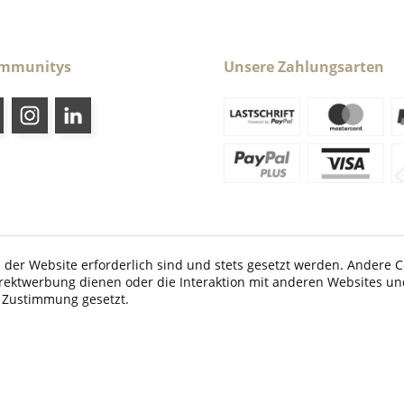
ommunitys
Unsere Zahlungsarten
 der Website erforderlich sind und stets gesetzt werden. Andere C
irektwerbung dienen oder die Interaktion mit anderen Websites un
etzl. Mehrwertsteuer zzgl.
Versandkosten
und ggf. Nachnahmegebühren, wenn nic
r Zustimmung gesetzt.
© 2026 Caraldo-Sport.de - All Rights Reserved. Design by
TC-Innovations GmbH