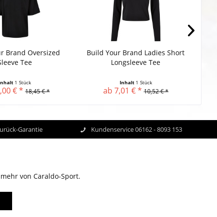
ur Brand Oversized
Build Your Brand Ladies Short
Bu
Sleeve Tee
Longsleeve Tee
Inhalt
1 Stück
Inhalt
1 Stück
,00 € *
ab 7,01 € *
18,45 € *
10,52 € *
Zurück-Garantie
Kundenservice 06162 - 8093 153
 mehr von Caraldo-Sport.