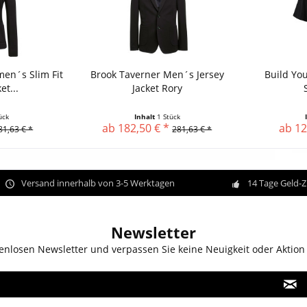
en´s Slim Fit
Brook Taverner Men´s Jersey
Build Yo
et...
Jacket Rory
ück
Inhalt
1 Stück
ab 182,50 € *
ab 12
81,63 € *
281,63 € *
Versand innerhalb von 3-5 Werktagen
14 Tage Geld-
Newsletter
enlosen Newsletter und verpassen Sie keine Neuigkeit oder Aktion