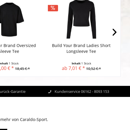
ur Brand Oversized
Build Your Brand Ladies Short
Bu
Sleeve Tee
Longsleeve Tee
Inhalt
1 Stück
Inhalt
1 Stück
,00 € *
ab 7,01 € *
18,45 € *
10,52 € *
Zurück-Garantie
Kundenservice 06162 - 8093 153
 mehr von Caraldo-Sport.