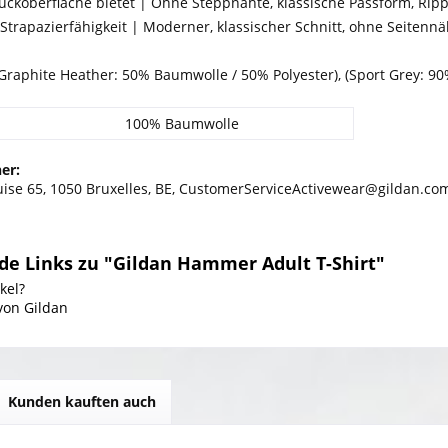
ruckoberfläche bietet | Ohne Steppnähte, klassische Passform, Ri
trapazierfähigkeit | Moderner, klassischer Schnitt, ohne Seitennä
raphite Heather: 50% Baumwolle / 50% Polyester), (Sport Grey: 90
100% Baumwolle
er:
uise 65, 1050 Bruxelles, BE, CustomerServiceActivewear@gildan.co
de Links zu "Gildan Hammer Adult T-Shirt"
kel?
von Gildan
Kunden kauften auch