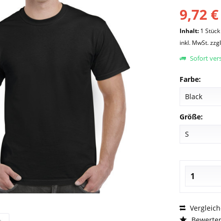
9,72 €
Inhalt:
1 Stück
inkl. MwSt.
zzg
Sofort vers
Farbe:
Größe:
Vergleic
Bewerte