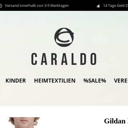
Versand innerhalb von 3-5 Werktagen
14 Tage Geld-
KINDER
HEIMTEXTILIEN
%SALE%
VER
Gildan