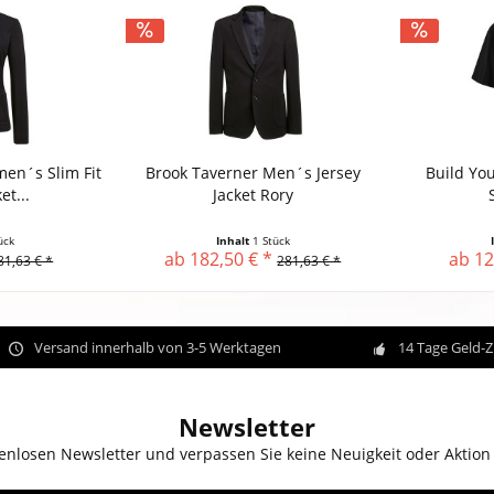
en´s Slim Fit
Brook Taverner Men´s Jersey
Build Yo
et...
Jacket Rory
ück
Inhalt
1 Stück
ab 182,50 € *
ab 12
81,63 € *
281,63 € *
Versand innerhalb von 3-5 Werktagen
14 Tage Geld-
Newsletter
enlosen Newsletter und verpassen Sie keine Neuigkeit oder Aktion