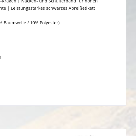
pp-Kragen | Nacken- und Schulterband für hohen
hte | Leistungsstarkes schwarzes Abreißetikett
% Baumwolle / 10% Polyester)
m