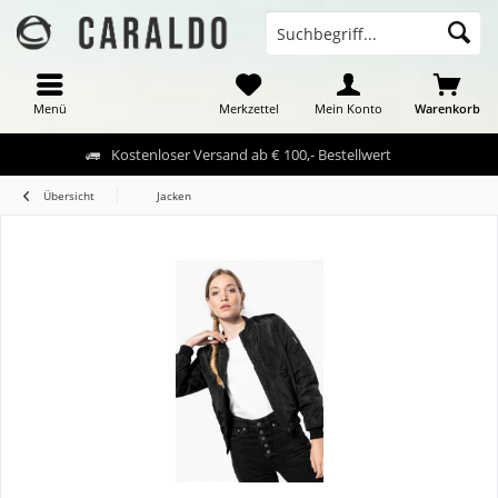
Menü
Merkzettel
Mein Konto
Warenkorb
Kostenloser Versand ab € 100,- Bestellwert
Übersicht
Jacken