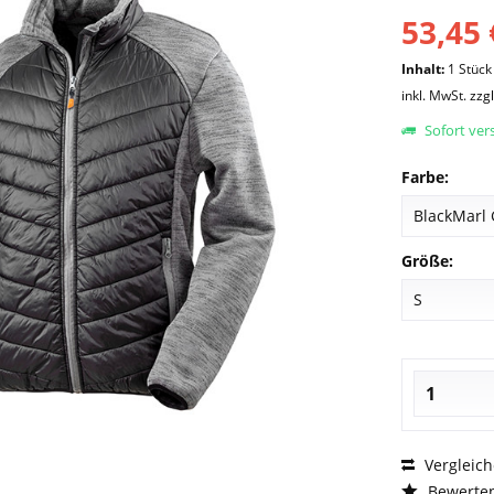
53,45 
Inhalt:
1 Stück
inkl. MwSt.
zzg
Sofort vers
Farbe:
Größe:
Vergleic
Bewerte