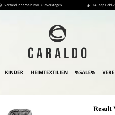
Versand innerhalb von 3-5 Werktagen
14 Tage Geld-
KINDER
HEIMTEXTILIEN
%SALE%
VER
Result