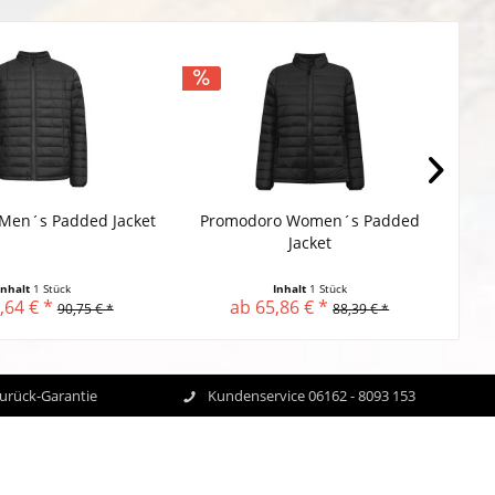
Men´s Padded Jacket
Promodoro Women´s Padded
HRM 
Jacket
Inhalt
1 Stück
Inhalt
1 Stück
,64 € *
ab 65,86 € *
90,75 € *
88,39 € *
Zurück-Garantie
Kundenservice 06162 - 8093 153