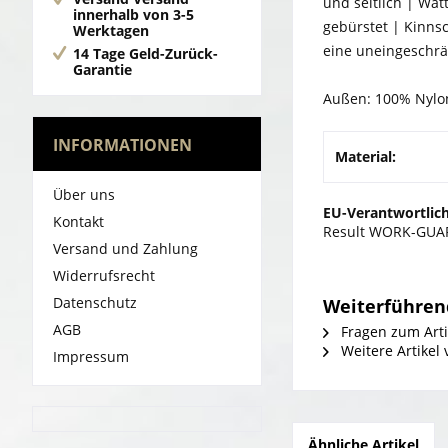
und seitlich | Wa
innerhalb von 3-5
gebürstet | Kinns
Werktagen
eine uneingeschr
14 Tage Geld-Zurück-
Garantie
Außen: 100% Nylon,
INFORMATIONEN
Material:
Über uns
EU-Verantwortlich
Kontakt
Result WORK-GUARD
Versand und Zahlung
Widerrufsrecht
Datenschutz
Weiterführen
AGB
Fragen zum Arti
Weitere Artike
Impressum
Ähnliche Artikel