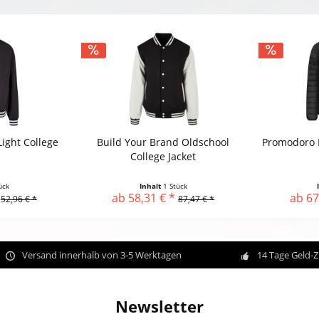
Light College
Build Your Brand Oldschool
Promodoro 
College Jacket
ück
Inhalt
1 Stück
ab 58,31 € *
ab 67
52,96 € *
87,47 € *
Versand innerhalb von 3-5 Werktagen
14 Tage Geld-
Newsletter