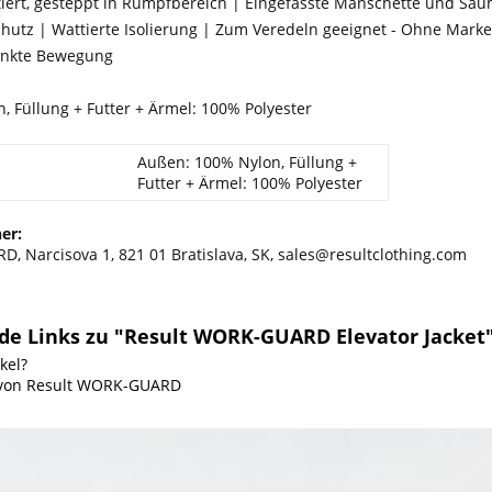
ttiert, gesteppt in Rumpfbereich | Eingefasste Manschette und Sa
chutz | Wattierte Isolierung | Zum Veredeln geeignet - Ohne Mark
änkte Bewegung
 Füllung + Futter + Ärmel: 100% Polyester
Außen: 100% Nylon, Füllung +
Futter + Ärmel: 100% Polyester
er:
, Narcisova 1, 821 01 Bratislava, SK, sales@resultclothing.com
de Links zu "Result WORK-GUARD Elevator Jacket
kel?
l von Result WORK-GUARD