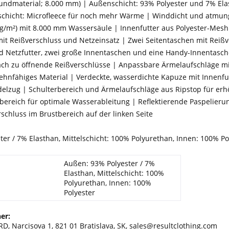
undmaterial; 8.000 mm) | Außenschicht: 93% Polyester und 7% Elas
hicht: Microfleece für noch mehr Wärme | Winddicht und atmungsak
 g/m²) mit 8.000 mm Wassersäule | Innenfutter aus Polyester-Mesh
it Reißverschluss und Netzeinsatz | Zwei Seitentaschen mit Reißve
d Netzfutter, zwei große Innentaschen und eine Handy-Innentasc
fach zu öffnende Reißverschlüsse | Anpassbare Ärmelaufschläge m
ehnfähiges Material | Verdeckte, wasserdichte Kapuze mit Innenfut
elzug | Schulterbereich und Ärmelaufschläge aus Ripstop für erhöht
rbereich für optimale Wasserableitung | Reflektierende Paspelie
schluss im Brustbereich auf der linken Seite
er / 7% Elasthan, Mittelschicht: 100% Polyurethan, Innen: 100% Po
Außen: 93% Polyester / 7%
Elasthan, Mittelschicht: 100%
Polyurethan, Innen: 100%
Polyester
er:
, Narcisova 1, 821 01 Bratislava, SK, sales@resultclothing.com