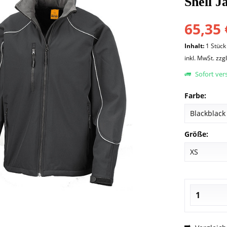
Shell J
65,35 
Inhalt:
1 Stück
inkl. MwSt.
zzg
Sofort vers
Farbe:
Größe: