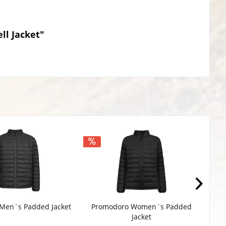
ll Jacket"
Men´s Padded Jacket
Promodoro Women´s Padded
HRM 
Jacket