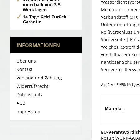
Wasserdicht (Verb
innerhalb von 3-5
Werktagen
Membran | Innensc
14 Tage Geld-Zurück-
Verbundstoff (310
Garantie
Unterarmlüftung m
Reißverschluss un
Vorderseite | Ein
INFORMATIONEN
Weiches, extrem d
verstellbarem Kord
Über uns
nahtloser Schulte
Kontakt
Verdeckter Reißver
Versand und Zahlung
Außen: 93% Polyest
Widerrufsrecht
Datenschutz
AGB
Material:
Impressum
EU-Verantwortlich
Result WORK-GUARD