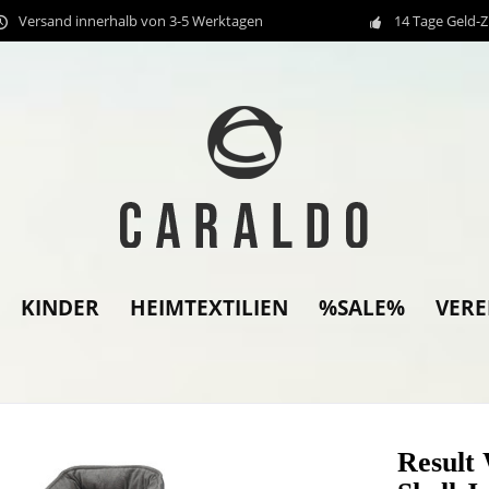
Versand innerhalb von 3-5 Werktagen
14 Tage Geld-
KINDER
HEIMTEXTILIEN
%SALE%
VER
Resul