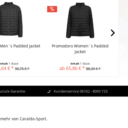
Men´s Padded Jacket
Promodoro Women´s Padded
HRM 
Jacket
Inhalt
1 Stück
Inhalt
1 Stück
,64 € *
ab 65,86 € *
90,75 € *
88,39 € *
Zurück-Garantie
Kundenservice 06162 - 8093 153
 mehr von Caraldo-Sport.