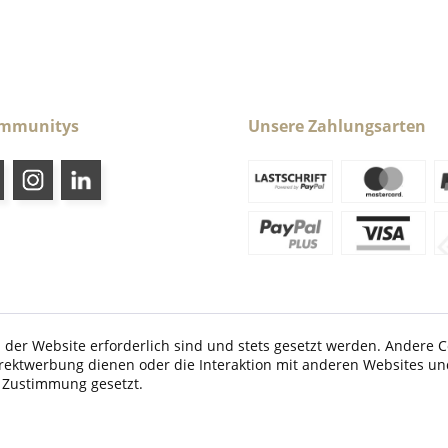
ommunitys
Unsere Zahlungsarten
 der Website erforderlich sind und stets gesetzt werden. Andere C
irektwerbung dienen oder die Interaktion mit anderen Websites un
etzl. Mehrwertsteuer zzgl.
Versandkosten
und ggf. Nachnahmegebühren, wenn nic
r Zustimmung gesetzt.
© 2026 Caraldo-Sport.de - All Rights Reserved. Design by
TC-Innovations GmbH