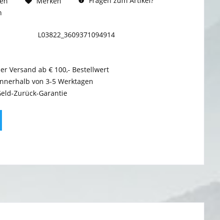
Fragen zum Artikel?
hen
Merken
n
L03822_3609371094914
er Versand ab € 100,- Bestellwert
innerhalb von 3-5 Werktagen
Geld-Zurück-Garantie