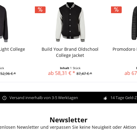
Light College
Build Your Brand Oldschool
Promodoro 
College Jacket
ück
Inhalt
1 Stück
ab 58,31 € *
ab 67
52,96 € *
87,47 € *
Versand innerhalb von 3-5 Werktagen
14 Tage Geld-
Newsletter
enlosen Newsletter und verpassen Sie keine Neuigkeit oder Aktion