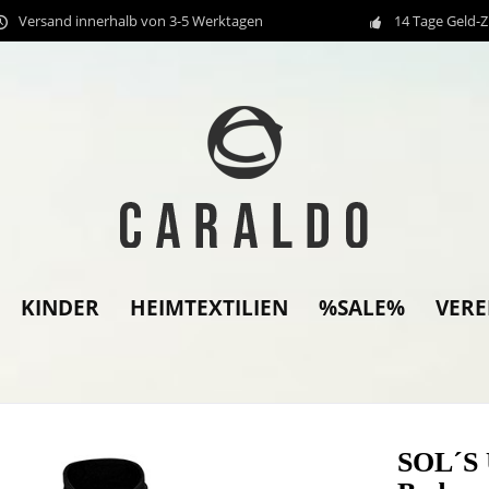
Versand innerhalb von 3-5 Werktagen
14 Tage Geld-
KINDER
HEIMTEXTILIEN
%SALE%
VER
SOL´S 