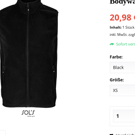
Bodyw
20,98 
Inhalt:
1 Stück
inkl. MwSt.
zzg
Sofort vers
Farbe:
Größe: