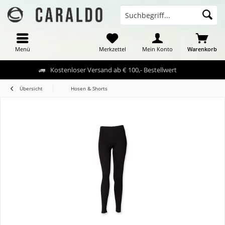
Menü
Merkzettel
Mein Konto
Warenkorb
Kostenloser Versand ab € 100,- Bestellwert
Übersicht
Hosen & Shorts