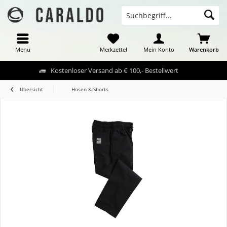
Menü
Merkzettel
Mein Konto
Warenkorb
Kostenloser Versand ab € 100,- Bestellwert
Übersicht
Hosen & Shorts