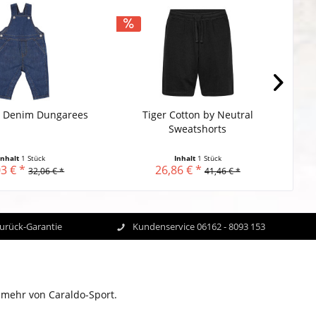
 Denim Dungarees
Tiger Cotton by Neutral
Resu
Sweatshorts
Inhalt
1 Stück
Inhalt
1 Stück
3 € *
26,86 € *
32,06 € *
41,46 € *
Zurück-Garantie
Kundenservice 06162 - 8093 153
 mehr von Caraldo-Sport.