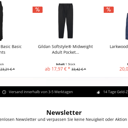
 Basic Basic
Gildan Softstyle® Midweight
Larkwood
nts
Adult Pocket...
ück
Inhalt
1 Stück
ab 17,97 € *
20,0
23,21 € *
33,42 € *
Versand innerhalb von 3-5 Werktagen
14 Tage Geld-
Newsletter
enlosen Newsletter und verpassen Sie keine Neuigkeit oder Aktion