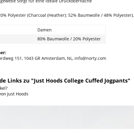
ewebe sorgt für eine ideale Druckoberfläche
0% Polyester (Charcoal (Heather): 52% Baumwolle / 48% Polyester),
Damen
80% Baumwolle / 20% Polyester
er:
fordweg 151, 1043 GR Amsterdam, NL, info@norty.com
e Links zu "Just Hoods College Cuffed Jogpants"
kel?
von Just Hoods