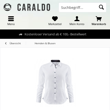
Menü
Merkzettel
Mein Konto
Warenkorb
Kostenloser Versand ab € 100,- Bestellwert
Übersicht
Hemden & Blusen