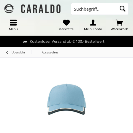
Menü
Merkzettel
Mein Konto
Warenkorb
Kostenloser Versand ab € 100,- Bestellwert
Übersicht
Accessoires