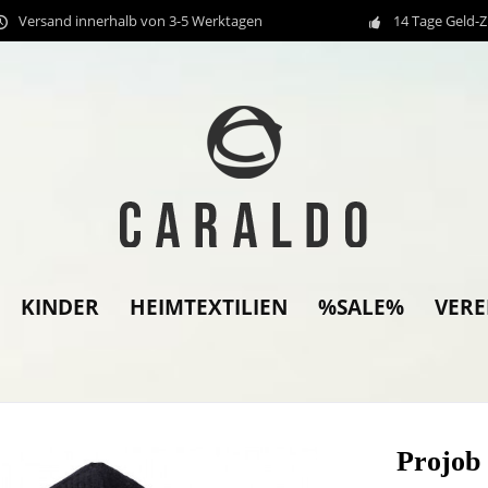
Versand innerhalb von 3-5 Werktagen
14 Tage Geld-
KINDER
HEIMTEXTILIEN
%SALE%
VER
Projo