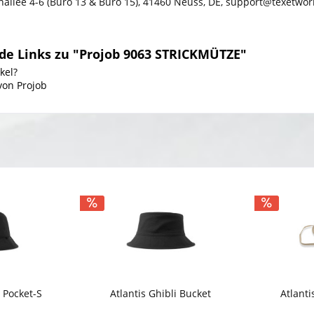
nallee 4-6 (Buro 13 & Buro 15), 41460 Neuss, DE, support@texetwo
de Links zu "Projob 9063 STRICKMÜTZE"
kel?
von Projob
 Pocket-S
Atlantis Ghibli Bucket
Atlanti